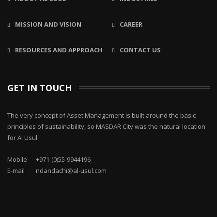
MISSION AND VISION
CAREER
RESOURCES AND APPROACH
CONTACT US
GET IN TOUCH
The very concept of Asset Management is built around the basic
principles of sustainability, so MASDAR City was the natural location
for Al Usul.
Mobile
+971-(0)55-9944196
E-mail
ndandachi@al-usul.com