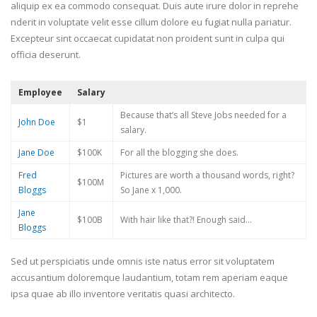
aliquip ex ea commodo consequat. Duis aute irure dolor in reprehe
nderit in voluptate velit esse cillum dolore eu fugiat nulla pariatur.
Excepteur sint occaecat cupidatat non proident sunt in culpa qui
officia deserunt.
Employee
Salary
Because that’s all Steve Jobs needed for a
John Doe
$1
salary.
Jane Doe
$100K
For all the blogging she does.
Fred
Pictures are worth a thousand words, right?
$100M
Bloggs
So Jane x 1,000.
Jane
$100B
With hair like that?! Enough said…
Bloggs
Sed ut perspiciatis unde omnis iste natus error sit voluptatem
accusantium doloremque laudantium, totam rem aperiam eaque
ipsa quae ab illo inventore veritatis quasi architecto.